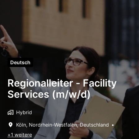
Deutsch
Regionalleiter - Facility
Services (m/w/d)
Hybrid
Köln
,
Nordrhein-Westfalen
,
Deutschland
•
+1 weitere