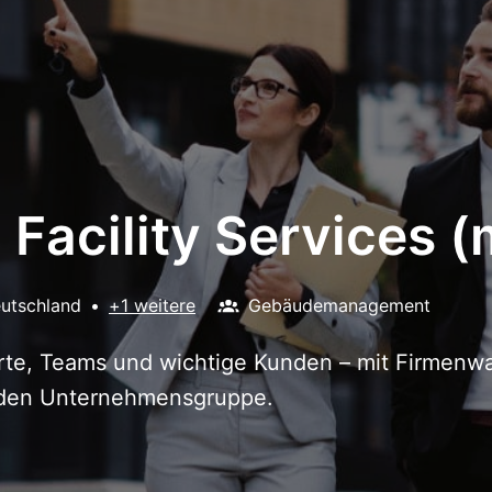
- Facility Services 
utschland
•
+1 weitere
Gebäudemanagement
te, Teams und wichtige Kunden – mit Firmenw
enden Unternehmensgruppe.