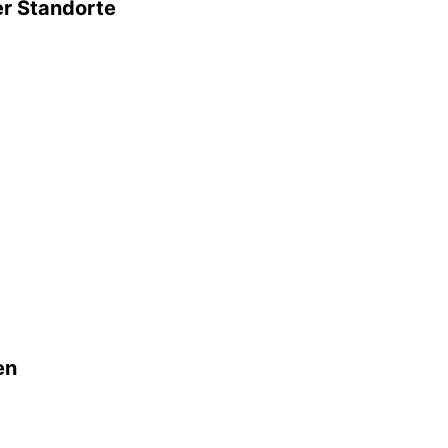
er Standorte
en