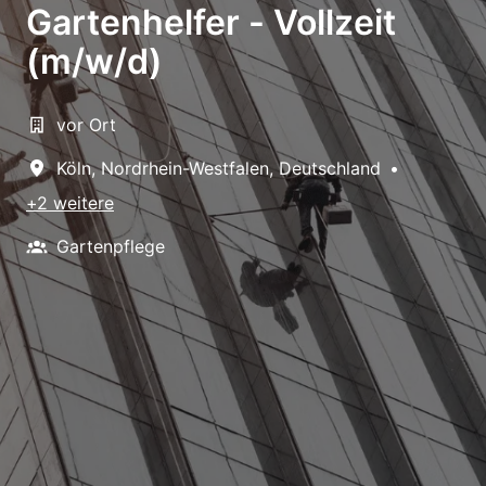
Gartenhelfer - Vollzeit
(m/w/d)
vor Ort
Köln
,
Nordrhein-Westfalen
,
Deutschland
•
+2 weitere
Gartenpflege