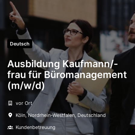
Deutsch
Ausbildung Kaufmann/-
frau für Büromanagement
(m/w/d)
vor Ort
Köln
,
Nordrhein-Westfalen
,
Deutschland
Kundenbetreuung