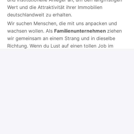
Wert und die Attraktivität ihrer Immobilien
deutschlandweit zu erhalten.
Wir suchen Menschen, die mit uns anpacken und
wachsen wollen. Als
Familienunternehmen
ziehen
wir gemeinsam an einem Strang und in dieselbe
Richtung. Wenn du Lust auf einen tollen Job im
Gebäudemanagement hast, freuen wir uns sehr auf
deine Bewerbung
Stellenanforderungen
Du bist lösungsorientiert & kein Problemsucher
Organisationstalent und ein gutes Gefühl für
Zahlen & Prozesse
Zuverlässigkeit, Teamfähigkeit & freundliches